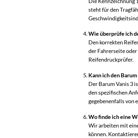
Die Kennzeichnung 10
steht für den Tragfäh
Geschwindigkeitsinde
Wie überprüfe ich d
Den korrekten Reifen
der Fahrerseite oder
Reifendruckprüfer.
Kann ich den Barum 
Der Barum Vanis 3 ist
den spezifischen Anf
gegebenenfalls von 
Wo finde ich eine W
Wir arbeiten mit ei
können. Kontaktieren