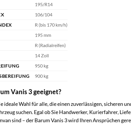
195/R14
EX
106/104
NDEX
R (bis 170 km/h)
195 mm
R (Radialreifen)
14 Zoll
REIFUNG
950 kg
SBEREIFUNG
900 kg
rum Vanis 3 geeignet?
e ideale Wahl für alle, die einen zuverlässigen, sicheren u
ahrzeug suchen. Egal ob Sie Handwerker, Kurierfahrer, Lief
envan sind – der Barum Vanis 3 wird Ihren Ansprüchen gere