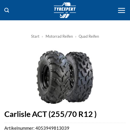
Zum
Inhalt
springen
Start
»
Motorrad Reifen
»
Quad Reifen
Carlisle ACT (255/70 R12 )
Artikelnummer:
4053949813039