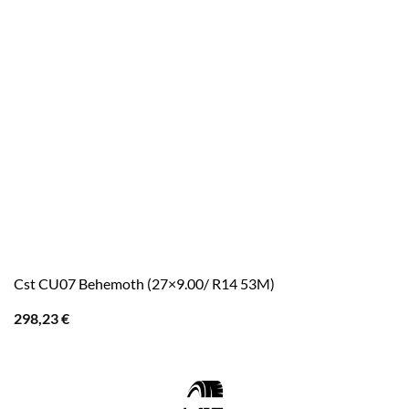
Cst CU07 Behemoth (27×9.00/ R14 53M)
298,23
€