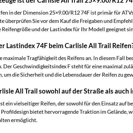
zeuge ist der Carlisle All Trail 25×9.00/R12 7
eifen in der Dimension 25×9.00/R12 74F ist primär für ATVs 
itte überprüfen Sie vor dem Kauf die Freigaben und Empfeh
e Reifengröße und der Lastindex für Ihr Modell geeignet si
r Lastindex 74F beim Carlisle All Trail Reifen
ie maximale Tragfähigkeit des Reifens an. In diesem Fall be
. Der Geschwindigkeitsindex F steht für eine maximal zulä
, um die Sicherheit und die Lebensdauer der Reifen zu gew
rlisle All Trail sowohl auf der Straße als auch
l ist ein vielseitiger Reifen, der sowohl für den Einsatz au
 Profildesign bietet hervorragende Traktion im Gelände, w
lten ermöglicht.