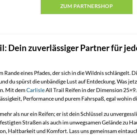
ZUM PARTNERSHOP
rail: Dein zuverlässiger Partner für 
 am Rande eines Pfades, der sich in die Wildnis schlängelt.
nd du spürst die unbändige Lust auf Entdeckung. Was jetzt 
sen. Mit dem
Carlisle
All Trail Reifen in der Dimension 25×
ässigkeit, Performance und purem Fahrspaß, egal wohin di
st mehr als nur ein Reifen; er ist dein Schlüssel zu unverge
festigten Straßen als auch im unwegsamen Gelände zu Haus
on, Haltbarkeit und Komfort. Lass uns gemeinsam eintauch