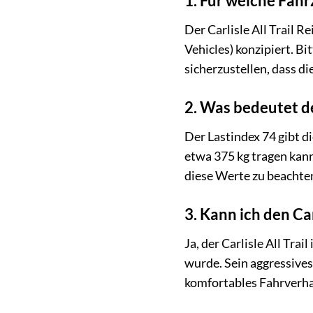
1. Für welche Fahr
Der Carlisle All Trail R
Vehicles) konzipiert. B
sicherzustellen, dass di
2. Was bedeutet de
Der Lastindex 74 gibt d
etwa 375 kg tragen kann
diese Werte zu beachten
3. Kann ich den Ca
Ja, der Carlisle All Trai
wurde. Sein aggressives
komfortables Fahrverha