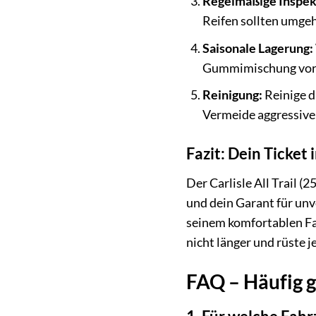
Regelmäßige Inspek
Reifen sollten umge
Saisonale Lagerung:
Gummimischung vor 
Reinigung:
Reinige d
Vermeide aggressive
Fazit: Dein Ticket i
Der Carlisle All Trail (2
und dein Garant für unv
seinem komfortablen Fah
nicht länger und rüste j
FAQ – Häufig ge