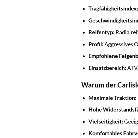
Tragfähigkeitsindex
Geschwindigkeitsin
Reifentyp:
Radialrei
Profil:
Aggressives O
Empfohlene Felgenb
Einsatzbereich:
ATVs
Warum der Carlisle 
Maximale Traktion:
Hohe Widerstandsfä
Vielseitigkeit:
Geeign
Komfortables Fahrv