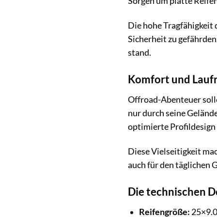
Sorgen um platte Reife
Die hohe Tragfähigkeit d
Sicherheit zu gefährden
stand.
Komfort und Laufr
Offroad-Abenteuer solle
nur durch seine Gelände
optimierte Profildesign
Diese Vielseitigkeit mac
auch für den täglichen 
Die technischen De
Reifengröße:
25×9.