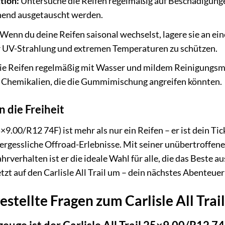
tion:
Untersuche die Reifen regelmäßig auf Beschädigungen
hend ausgetauscht werden.
Wenn du deine Reifen saisonal wechselst, lagere sie an ei
UV-Strahlung und extremen Temperaturen zu schützen.
ie Reifen regelmäßig mit Wasser und mildem Reinigungsm
 Chemikalien, die die Gummimischung angreifen könnten.
n die Freiheit
5×9.00/R12 74F) ist mehr als nur ein Reifen – er ist dein Tic
ergessliche Offroad-Erlebnisse. Mit seiner unübertroffen
rverhalten ist er die ideale Wahl für alle, die das Beste
etzt auf den Carlisle All Trail um – dein nächstes Abenteue
stellte Fragen zum Carlisle All Trail