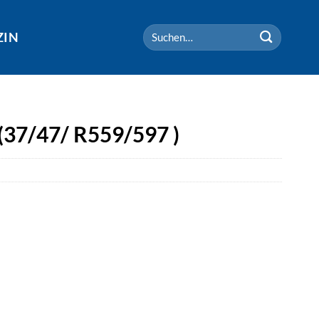
Suchen
ZIN
nach:
 (37/47/ R559/597 )