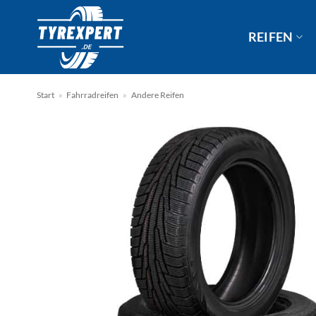
Zum
Inhalt
REIFEN
springen
Start
»
Fahrradreifen
»
Andere Reifen