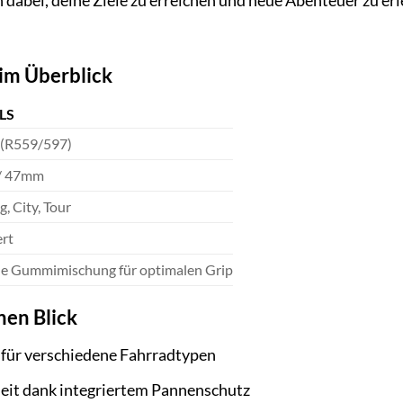
 dabei, deine Ziele zu erreichen und neue Abenteuer zu erleb
im Überblick
LS
 (R559/597)
/ 47mm
g, City, Tour
ert
lle Gummimischung für optimalen Grip
nen Blick
r für verschiedene Fahrradtypen
it dank integriertem Pannenschutz