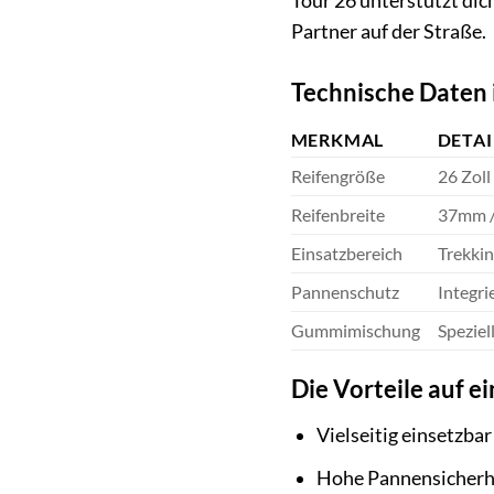
Tour 26 unterstützt dich
Partner auf der Straße.
Technische Daten 
MERKMAL
DETAI
Reifengröße
26 Zoll
Reifenbreite
37mm 
Einsatzbereich
Trekkin
Pannenschutz
Integri
Gummimischung
Spezie
Die Vorteile auf ei
Vielseitig einsetzba
Hohe Pannensicherhe