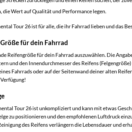
ge Strecken zurücklegen und einen Reifen suchen, der zuver
 die Wert auf Qualität und Performance legen.
ntal Tour 26 ist für alle, die ihr Fahrrad lieben und das 
 Größe für dein Fahrrad
nde Reifengröße für dein Fahrrad auszuwählen. Die Angab
tern und den Innendurchmesser des Reifens (Felgengröße) i
nes Fahrrads oder auf der Seitenwand deiner alten Reifen,
r Verfügung!
ge
ntal Tour 26 ist unkompliziert und kann mit etwas Geschi
Felge zu positionieren und den empfohlenen Luftdruck einz
Reinigung des Reifens verlängern die Lebensdauer und erh