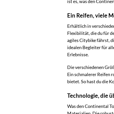
ist es, was den Contine
Ein Reifen, viele 
Erhältlich in verschied
Flexibilität, die du für
agiles Citybike fährst, 
idealen Begleiter für alle
Erlebnisse.
Die verschiedenen Größ
Ein schmalerer Reifen r
bietet. So hast du die K
Technologie, die 
Was den Continental To
Materialien. Die robust