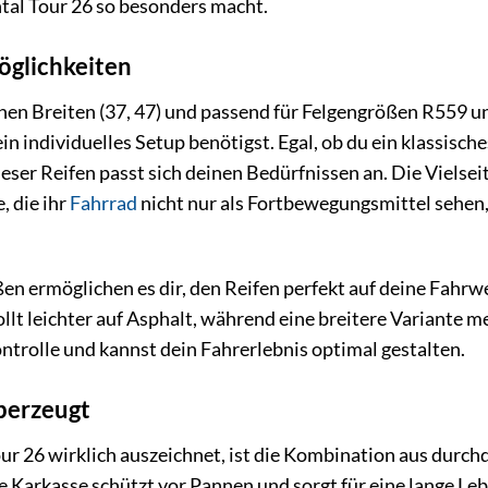
ntal Tour 26 so besonders macht.
Möglichkeiten
enen Breiten (37, 47) und passend für Felgengrößen R559 un
 dein individuelles Setup benötigst. Egal, ob du ein klassis
dieser Reifen passt sich deinen Bedürfnissen an. Die Vielse
, die ihr
Fahrrad
nicht nur als Fortbewegungsmittel sehen,
en ermöglichen es dir, den Reifen perfekt auf deine Fahr
ollt leichter auf Asphalt, während eine breitere Variante
ontrolle und kannst dein Fahrerlebnis optimal gestalten.
überzeugt
ur 26 wirklich auszeichnet, ist die Kombination aus durc
e Karkasse schützt vor Pannen und sorgt für eine lange Leb