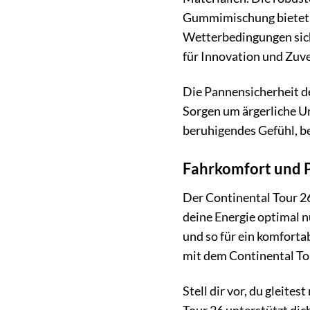
Gummimischung bietet h
Wetterbedingungen sich
für Innovation und Zuve
Die Pannensicherheit de
Sorgen um ärgerliche Un
beruhigendes Gefühl, be
Fahrkomfort und P
Der Continental Tour 26
deine Energie optimal 
und so für ein komfortab
mit dem Continental Tou
Stell dir vor, du gleit