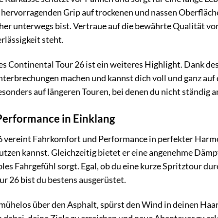
ervorragenden Grip auf trockenen und nassen Oberfläche
er unterwegs bist. Vertraue auf die bewährte Qualität vo
rlässigkeit steht.
s Continental Tour 26 ist ein weiteres Highlight. Dank de
terbrechungen machen und kannst dich voll und ganz auf de
sonders auf längeren Touren, bei denen du nicht ständig a
erformance in Einklang
 vereint Fahrkomfort und Performance in perfekter Harmonie
nutzen kannst. Gleichzeitig bietet er eine angenehme Däm
les Fahrgefühl sorgt. Egal, ob du eine kurze Spritztour du
r 26 bist du bestens ausgerüstet.
est mühelos über den Asphalt, spürst den Wind in deinen Ha