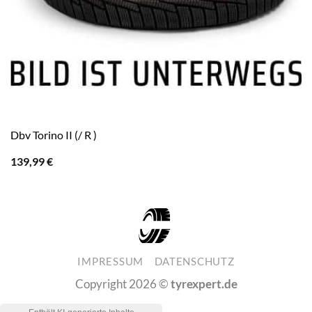
Dbv Torino II (/ R )
139,99
€
IMPRESSUM
DATENSCHUTZ
Copyright 2026 ©
tyrexpert.de