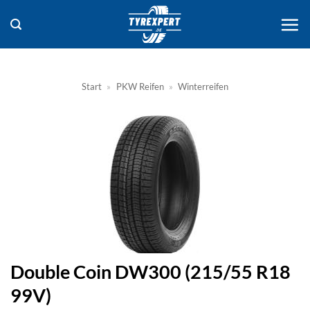
Zum
Inhalt
springen
Start
»
PKW Reifen
»
Winterreifen
Double Coin DW300 (215/55 R18
99V)