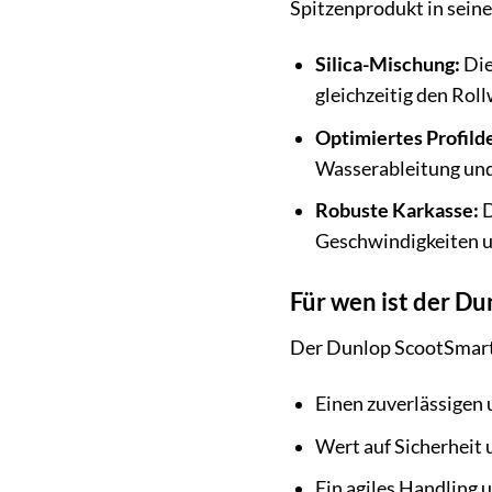
Spitzenprodukt in seine
Silica-Mischung:
Die
gleichzeitig den Rol
Optimiertes Profild
Wasserableitung und
Robuste Karkasse:
D
Geschwindigkeiten u
Für wen ist der Du
Der Dunlop ScootSmart (
Einen zuverlässigen 
Wert auf Sicherheit 
Ein agiles Handling