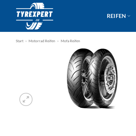
Zum
Inhalt
REIFEN
springen
Start
»
Motorrad Reifen
»
Mofa Reifen