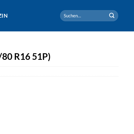
Suchen
ZIN
nach:
/80 R16 51P)