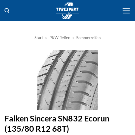
Zum
Inhalt
springen
Start
»
PKW Reifen
»
Sommerreifen
Falken Sincera SN832 Ecorun
(135/80 R12 68T)