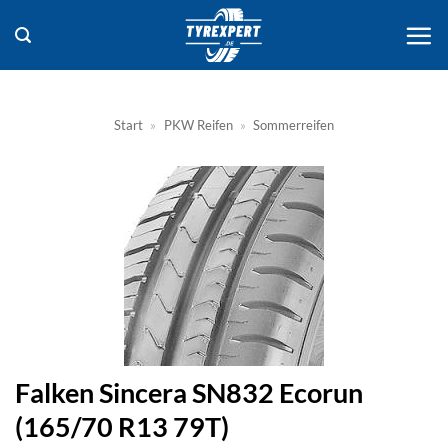
Zum
Inhalt
springen
Start
»
PKW Reifen
»
Sommerreifen
Falken Sincera SN832 Ecorun
(165/70 R13 79T)