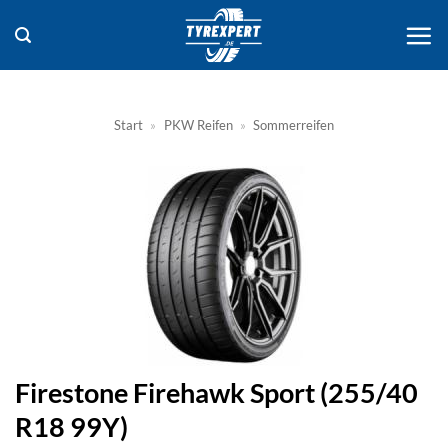
Zum
Inhalt
springen
Start
»
PKW Reifen
»
Sommerreifen
Firestone Firehawk Sport (255/40
R18 99Y)