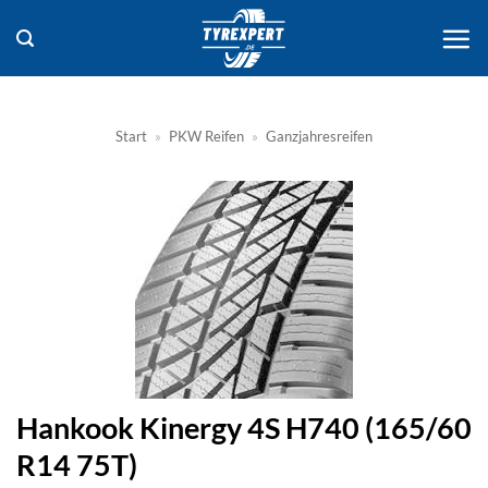
Zum
Inhalt
springen
Start
»
PKW Reifen
»
Ganzjahresreifen
Hankook Kinergy 4S H740 (165/60
R14 75T)