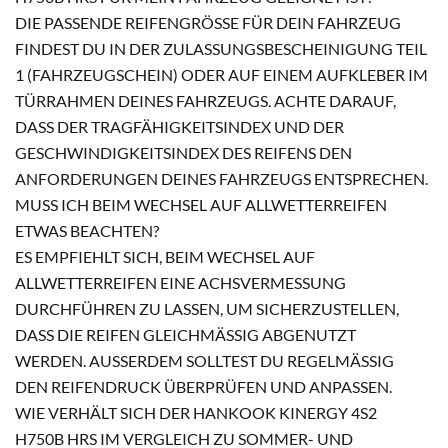
DIE PASSENDE REIFENGRÖSSE FÜR DEIN FAHRZEUG F
INDEST DU IN DER ZULASSUNGSBESCHEINIGUNG TEIL 1
(FAHRZEUGSCHEIN) ODER AUF EINEM AUFKLEBER IM T
ÜRRAHMEN DEINES FAHRZEUGS. ACHTE DARAUF, D
ASS DER TRAGFÄHIGKEITSINDEX UND DER G
ESCHWINDIGKEITSINDEX DES REIFENS DEN A
NFORDERUNGEN DEINES FAHRZEUGS ENTSPRECHEN.
MUSS ICH BEIM WECHSEL AUF ALLWETTERREIFEN
ETWAS BEACHTEN?
ES EMPFIEHLT SICH, BEIM WECHSEL AUF
ALLWETTERREIFEN EINE ACHSVERMESSUNG
DURCHFÜHREN ZU LASSEN, UM SICHERZUSTELLEN,
DASS DIE REIFEN GLEICHMÄSSIG ABGENUTZT W
ERDEN. AUSSERDEM SOLLTEST DU REGELMÄSSIG DEN
REIFENDRUCK ÜBERPRÜFEN UND ANPASSEN.
WIE VERHÄLT SICH DER HANKOOK KINERGY 4S2
H750B HRS IM VERGLEICH ZU SOMMER- UND