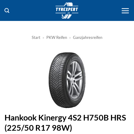
Zum
Inhalt
springen
Start
»
PKW Reifen
»
Ganzjahresreifen
Hankook Kinergy 4S2 H750B HRS
(225/50 R17 98W)