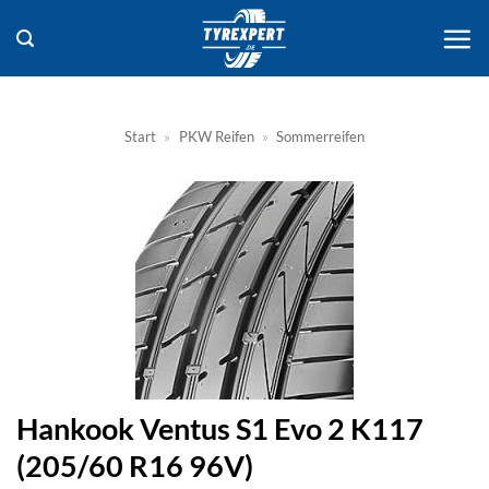
Zum
Inhalt
springen
Start
»
PKW Reifen
»
Sommerreifen
Hankook Ventus S1 Evo 2 K117
(205/60 R16 96V)