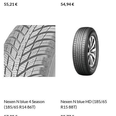
55,21
€
54,94
€
Nexen N blue 4 Season
Nexen N blue HD (185/65
(185/65 R14 86T)
R15 88T)