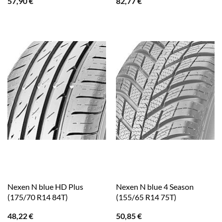
57,90
€
82,77
€
Nexen N blue HD Plus
Nexen N blue 4 Season
(175/70 R14 84T)
(155/65 R14 75T)
48,22
€
50,85
€