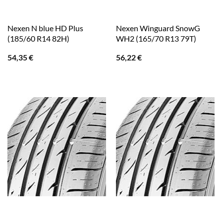
Nexen N blue HD Plus
Nexen Winguard SnowG
(185/60 R14 82H)
WH2 (165/70 R13 79T)
54,35
€
56,22
€