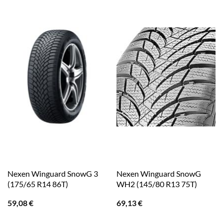
Nexen Winguard SnowG 3
Nexen Winguard SnowG
(175/65 R14 86T)
WH2 (145/80 R13 75T)
59,08
€
69,13
€