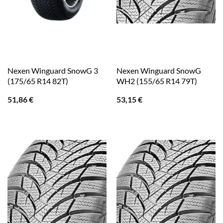
Nexen Winguard SnowG 3
Nexen Winguard SnowG
(175/65 R14 82T)
WH2 (155/65 R14 79T)
51,86
€
53,15
€