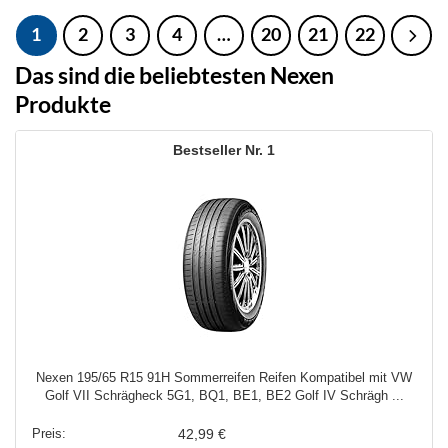
1
2
3
4
…
20
21
22
Das sind die beliebtesten Nexen
Produkte
1
Nexen 195/65 R15 91H Sommerreifen Reifen Kompatibel mit VW
Golf VII Schrägheck 5G1, BQ1, BE1, BE2 Golf IV Schrägh ...
42,99 €