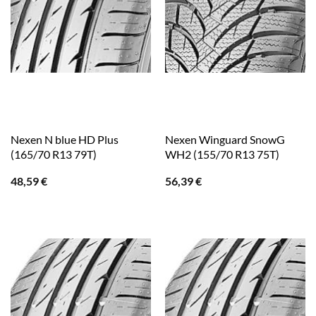
Nexen N blue HD Plus
Nexen Winguard SnowG
(165/70 R13 79T)
WH2 (155/70 R13 75T)
48,59
€
56,39
€