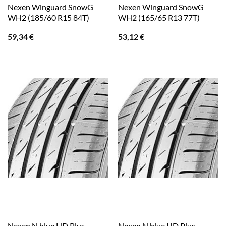
Nexen Winguard SnowG
Nexen Winguard SnowG
WH2 (185/60 R15 84T)
WH2 (165/65 R13 77T)
59,34
€
53,12
€
Nexen N blue HD Plus
Nexen N blue HD Plus