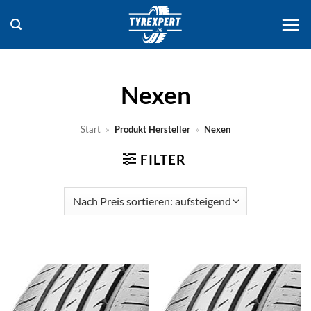
Zum
Inhalt
springen
Nexen
Start
»
Produkt Hersteller
»
Nexen
FILTER