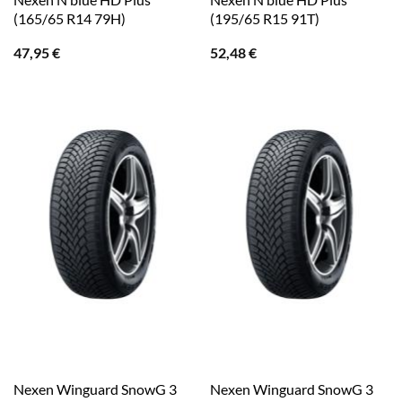
(165/65 R14 79H)
(195/65 R15 91T)
47,95
€
52,48
€
Nexen Winguard SnowG 3
Nexen Winguard SnowG 3