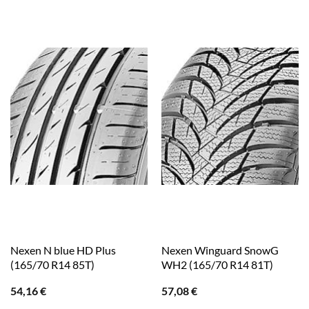
Nexen N blue HD Plus
Nexen Winguard SnowG
(165/70 R14 85T)
WH2 (165/70 R14 81T)
54,16
€
57,08
€