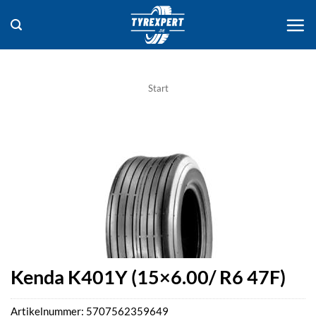
Zum
Inhalt
springen
Start
Kenda K401Y (15×6.00/ R6 47F)
Artikelnummer:
5707562359649