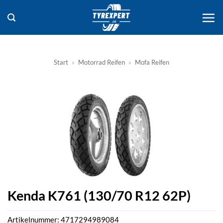
Zum
Inhalt
springen
Start
»
Motorrad Reifen
»
Mofa Reifen
Kenda K761 (130/70 R12 62P)
Artikelnummer:
4717294989084