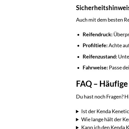
Sicherheitshinweis
Auch mit dem besten Rei
Reifendruck:
Überprü
Profiltiefe:
Achte auf
Reifenzustand:
Unter
Fahrweise:
Passe de
FAQ – Häufige
Du hast noch Fragen? H
Ist der Kenda Keneti
Wie lange hält der K
Kann ich den Kenda 