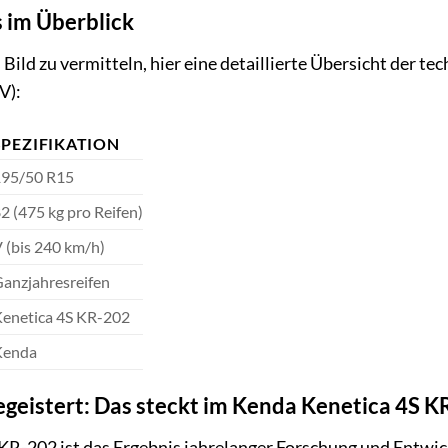
s im Überblick
Bild zu vermitteln, hier eine detaillierte Übersicht der t
V):
SPEZIFIKATION
95/50 R15
2 (475 kg pro Reifen)
 (bis 240 km/h)
anzjahresreifen
enetica 4S KR-202
Kenda
egeistert: Das steckt im Kenda Kenetica 4S 
KR-202 ist das Ergebnis jahrelanger Forschung und Entwi