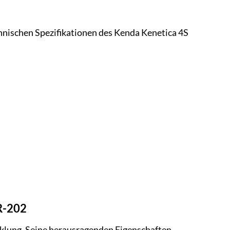
echnischen Spezifikationen des Kenda Kenetica 4S
KR-202
cklung. Seine herausragenden Eigenschaften