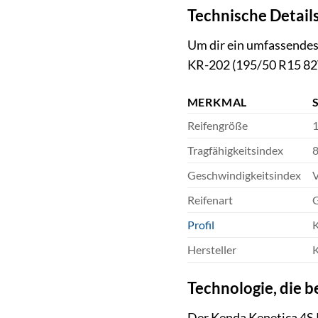
Technische Detail
Um dir ein umfassendes 
KR-202 (195/50 R15 82
MERKMAL
Reifengröße
1
Tragfähigkeitsindex
8
Geschwindigkeitsindex
V
Reifenart
G
Profil
K
Hersteller
Technologie, die b
Der Kenda Kenetica 4S 