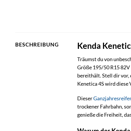
Kenda Kenetica
BESCHREIBUNG
Träumst du von unbeschw
Größe 195/50 R15 82V i
bereithält. Stell dir vo
Kenetica 4S wird diese 
Dieser
Ganzjahresreife
trockener Fahrbahn, so
genieße die Freiheit, da
Warum der Kenda K