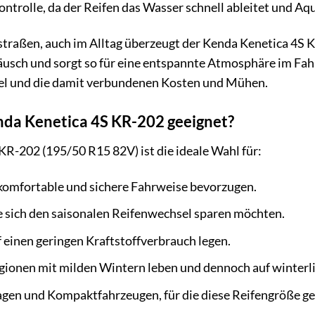
ontrolle, da der Reifen das Wasser schnell ableitet und Aq
straßen, auch im Alltag überzeugt der Kenda Kenetica 4S KR
äusch und sorgt so für eine entspannte Atmosphäre im Fah
el und die damit verbundenen Kosten und Mühen.
enda Kenetica 4S KR-202 geeignet?
R-202 (195/50 R15 82V) ist die ideale Wahl für:
 komfortable und sichere Fahrweise bevorzugen.
e sich den saisonalen Reifenwechsel sparen möchten.
f einen geringen Kraftstoffverbrauch legen.
egionen mit milden Wintern leben und dennoch auf winterl
gen und Kompaktfahrzeugen, für die diese Reifengröße gee