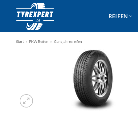
Zum
Inhalt
REIFEN
springen
Start
»
PKW Reifen
»
Ganzjahresreifen