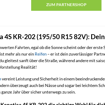
ZUM PARTNERSHOP
 4S KR-202 (195/50 R15 82V): Dein R
erten Fahrten, egal ob die Sonne scheint oder der erste 
st mehr als nur ein
Reifen
– er ist dein zuverlässiger Partn
r, du gleitest sanft über die Straße, während andere mit sa
Vorstellung Realität!
n
vereint Leistung und Sicherheit in einem beeindruckenden
ndern überzeugt auch bei Nässe und sogar bei leichtem Sc
s ganze Jahr über sicher unterwegs zu sein.
enetica 4S KR-202 die richtige Wahl für dich