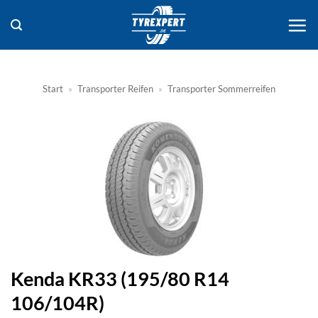
Zum
Inhalt
springen
Start
»
Transporter Reifen
»
Transporter Sommerreifen
Kenda KR33 (195/80 R14
106/104R)