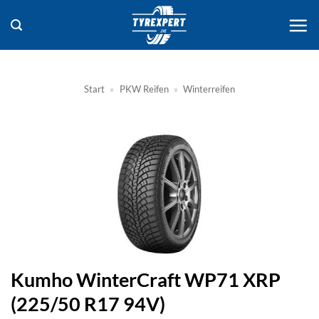
Zum
Inhalt
springen
Start
»
PKW Reifen
»
Winterreifen
Kumho WinterCraft WP71 XRP
(225/50 R17 94V)