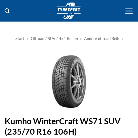
Zum
Inhalt
springen
Start
»
Offroad / SUV / 4x4 Reifen
»
Andere offroad Reifen
Kumho WinterCraft WS71 SUV
(235/70 R16 106H)