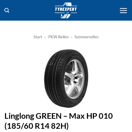
Zum
Inhalt
springen
Start
»
PKW Reifen
»
Sommerreifen
Linglong GREEN – Max HP 010
(185/60 R14 82H)