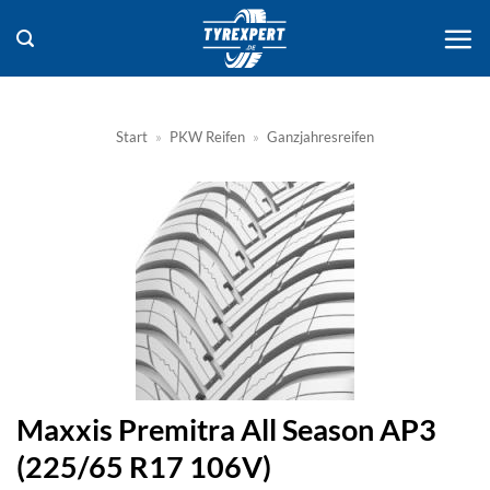
Zum
Inhalt
springen
Start
»
PKW Reifen
»
Ganzjahresreifen
Maxxis Premitra All Season AP3
(225/65 R17 106V)