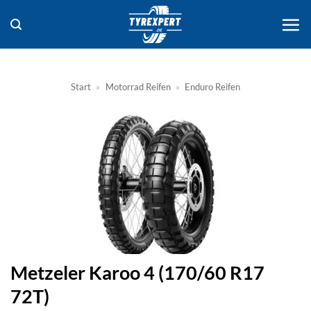
Zum
Inhalt
springen
Start
»
Motorrad Reifen
»
Enduro Reifen
Metzeler Karoo 4 (170/60 R17
72T)