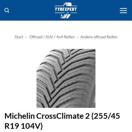
Zum
Inhalt
springen
Start
»
Offroad / SUV / 4x4 Reifen
»
Andere offroad Reifen
Michelin CrossClimate 2 (255/45
R19 104V)