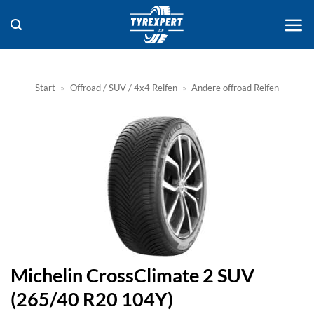
Zum
Inhalt
springen
Start
»
Offroad / SUV / 4x4 Reifen
»
Andere offroad Reifen
Michelin CrossClimate 2 SUV
(265/40 R20 104Y)