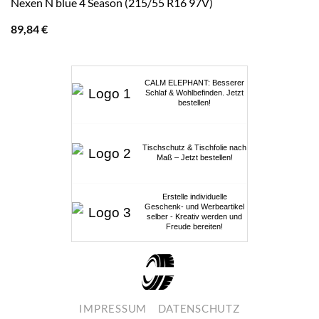
Nexen N blue 4 Season (215/55 R16 97V)
89,84
€
CALM ELEPHANT: Besserer
Schlaf & Wohlbefinden. Jetzt
bestellen!
Tischschutz & Tischfolie nach
Maß – Jetzt bestellen!
Erstelle individuelle
Geschenk- und Werbeartikel
selber - Kreativ werden und
Freude bereiten!
IMPRESSUM
DATENSCHUTZ