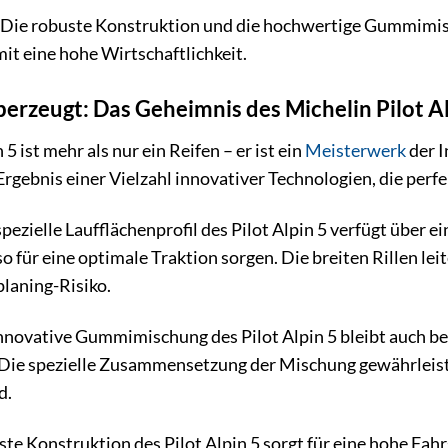
Die robuste Konstruktion und die hochwertige Gummimisch
t eine hohe Wirtschaftlichkeit.
berzeugt: Das Geheimnis des Michelin Pilot Al
5 ist mehr als nur ein Reifen – er ist ein
Meisterwerk
der I
Ergebnis einer Vielzahl innovativer Technologien, die perf
pezielle Laufflächenprofil des Pilot Alpin 5 verfügt über e
so für eine optimale Traktion sorgen. Die breiten Rillen l
laning-Risiko.
nnovative Gummimischung des Pilot Alpin 5 bleibt auch bei
 Die spezielle Zusammensetzung der Mischung gewährleist
d.
te Konstruktion des Pilot Alpin 5 sorgt für eine hohe Fahr