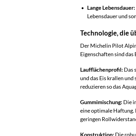
Lange Lebensdauer:
Lebensdauer und somi
Technologie, die ü
Der Michelin Pilot Alpin 
Eigenschaften sind das 
Laufflächenprofil:
Das s
und das Eis krallen und 
reduzieren so das Aquap
Gummimischung:
Die i
eine optimale Haftung.
geringen Rollwiderstan
Konstruktion:
Die robus