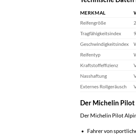
MERKMAL
Reifengröße
2
Tragfähigkeitsindex
9
Geschwindigkeitsindex
W
Reifentyp
W
Kraftstoffeffizienz
V
Nasshaftung
V
Externes Rollgeräusch
V
Der Michelin Pilot 
Der Michelin Pilot Alpi
Fahrer von sportlic