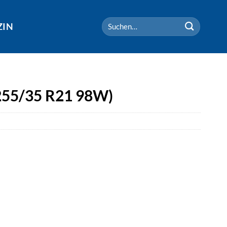
Suchen
ZIN
nach:
 (255/35 R21 98W)