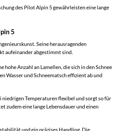
ung des Pilot Alpin 5 gewährleisten eine lange
pin 5
ngenieurskunst. Seine herausragenden
ekt aufeinander abgestimmt sind.
ine hohe Anzahl an Lamellen, die sich in den Schnee
eiten Wasser und Schneematsch effizient ab und
 niedrigen Temperaturen flexibel und sorgt so für
et zudem eine lange Lebensdauer und einen
stabilität und ein präzises Handling. Die