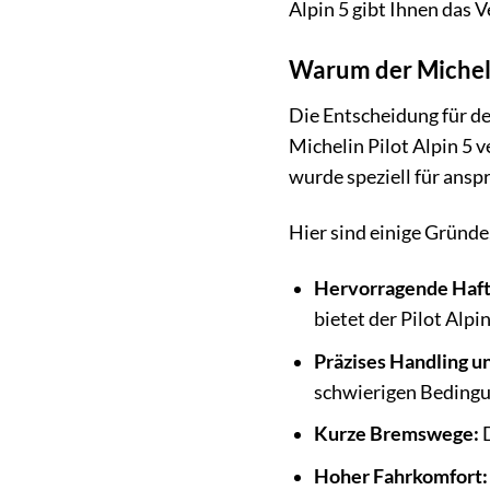
Alpin 5 gibt Ihnen das 
Warum der Michelin 
Die Entscheidung für de
Michelin Pilot Alpin 5 
wurde speziell für ansp
Hier sind einige Gründe,
Hervorragende Haftu
bietet der Pilot Alp
Präzises Handling u
schwierigen Beding
Kurze Bremswege:
D
Hoher Fahrkomfort: