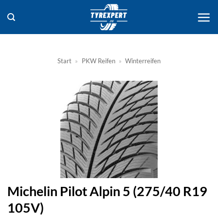
Zum
Inhalt
springen
Start
»
PKW Reifen
»
Winterreifen
Michelin Pilot Alpin 5 (275/40 R19
105V)