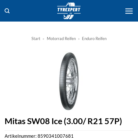
Zum
Inhalt
springen
Start
»
Motorrad Reifen
»
Enduro Reifen
Mitas SW08 Ice (3.00/ R21 57P)
Artikelnummer:
8590341007681