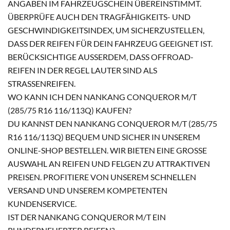
NGABEN IM FAHRZEUGSCHEIN ÜBEREINSTIMMT. Ü
BERPRÜFE AUCH DEN TRAGFÄHIGKEITS- UND G
ESCHWINDIGKEITSINDEX, UM SICHERZUSTELLEN, D
ASS DER REIFEN FÜR DEIN FAHRZEUG GEEIGNET IST. B
ERÜCKSICHTIGE AUSSERDEM, DASS OFFROAD-RE
IFEN IN DER REGEL LAUTER SIND ALS ST
RASSENREIFEN.
WO KANN ICH DEN NANKANG CONQUEROR M/T
(285/75 R16 116/113Q) KAUFEN?
DU KANNST DEN NANKANG CONQUEROR M/T (285/75
R16 116/113Q) BEQUEM UND SICHER IN UNSEREM
ONLINE-SHOP BESTELLEN. WIR BIETEN EINE GROSSE A
USWAHL AN REIFEN UND FELGEN ZU ATTRAKTIVEN P
REISEN. PROFITIERE VON UNSEREM SCHNELLEN V
ERSAND UND UNSEREM KOMPETENTEN K
UNDENSERVICE.
IST DER NANKANG CONQUEROR M/T EIN