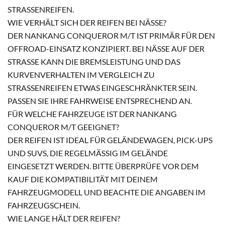
RASSENREIFEN.
WIE VERHÄLT SICH DER REIFEN BEI NÄSSE?
DER NANKANG CONQUEROR M/T IST PRIMÄR FÜR DEN
OFFROAD-EINSATZ KONZIPIERT. BEI NÄSSE AUF DER
STRASSE KANN DIE BREMSLEISTUNG UND DAS K
URVENVERHALTEN IM VERGLEICH ZU S
TRASSENREIFEN ETWAS EINGESCHRÄNKTER SEIN. PA
SSEN SIE IHRE FAHRWEISE ENTSPRECHEND AN.
FÜR WELCHE FAHRZEUGE IST DER NANKANG
CONQUEROR M/T GEEIGNET?
DER REIFEN IST IDEAL FÜR GELÄNDEWAGEN, PICK-UPS
UND SUVS, DIE REGELMÄSSIG IM GELÄNDE E
INGESETZT WERDEN. BITTE ÜBERPRÜFE VOR DEM K
AUF DIE KOMPATIBILITÄT MIT DEINEM F
AHRZEUGMODELL UND BEACHTE DIE ANGABEN IM F
AHRZEUGSCHEIN.
WIE LANGE HÄLT DER REIFEN?