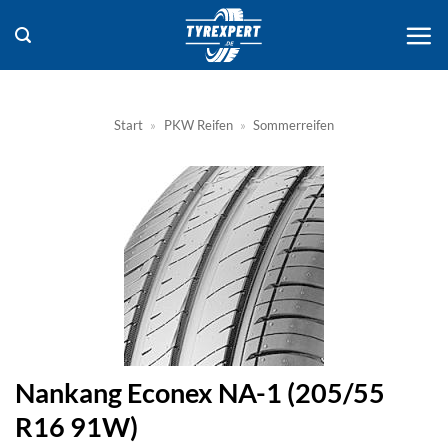
Zum
Inhalt
springen
Start
»
PKW Reifen
»
Sommerreifen
Nankang Econex NA-1 (205/55
R16 91W)