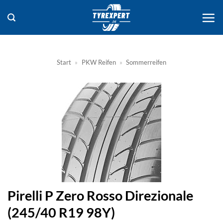
Zum
Inhalt
springen
Start
»
PKW Reifen
»
Sommerreifen
Pirelli P Zero Rosso Direzionale
(245/40 R19 98Y)