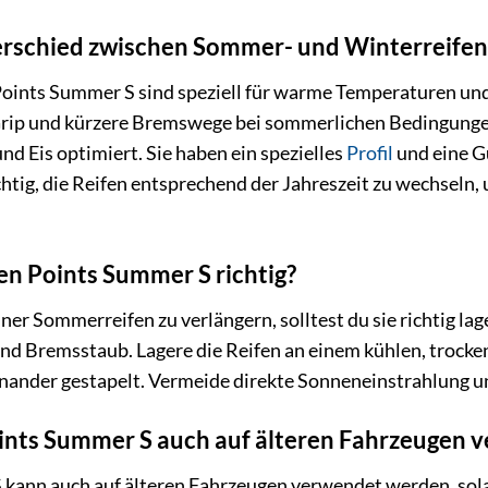
terschied zwischen Sommer- und Winterreifen
oints Summer S sind speziell für warme Temperaturen und 
Grip und kürzere Bremswege bei sommerlichen Bedingung
d Eis optimiert. Sie haben ein spezielles
Profil
und eine G
ichtig, die Reifen entsprechend der Jahreszeit zu wechseln,
den Points Summer S richtig?
er Sommerreifen zu verlängern, solltest du sie richtig lag
d Bremsstaub. Lagere die Reifen an einem kühlen, trocke
nander gestapelt. Vermeide direkte Sonneneinstrahlung un
oints Summer S auch auf älteren Fahrzeugen
 kann auch auf älteren Fahrzeugen verwendet werden, sola