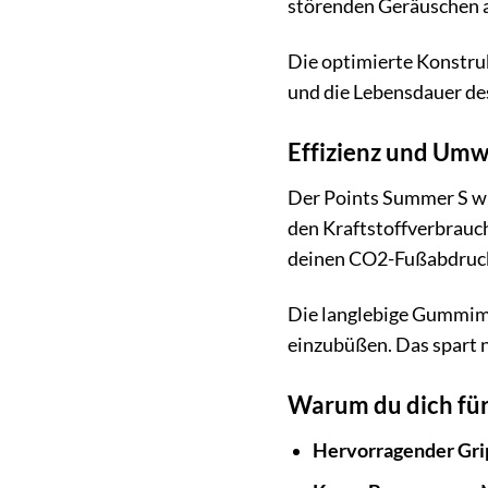
störenden Geräuschen a
Die optimierte Konstruk
und die Lebensdauer des
Effizienz und Umw
Der Points Summer S wur
den Kraftstoffverbrauch
deinen CO2-Fußabdruck 
Die langlebige Gummimi
einzubüßen. Das spart 
Warum du dich für
Hervorragender Gri