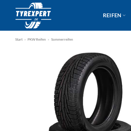
Zum
Inhalt
REIFEN
springen
Start
»
PKW Reifen
»
Sommerreifen