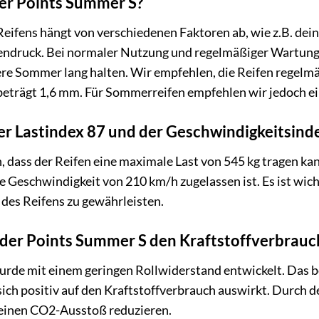
der Points Summer S?
eifens hängt von verschiedenen Faktoren ab, wie z.B. dei
fendruck. Bei normaler Nutzung und regelmäßiger Wartung
e Sommer lang halten. Wir empfehlen, die Reifen regelmäß
beträgt 1,6 mm. Für Sommerreifen empfehlen wir jedoch ein
er Lastindex 87 und der Geschwindigkeitsind
n, dass der Reifen eine maximale Last von 545 kg tragen k
e Geschwindigkeit von 210 km/h zugelassen ist. Es ist wich
 des Reifens zu gewährleisten.
t der Points Summer S den Kraftstoffverbrauc
rde mit einem geringen Rollwiderstand entwickelt. Das be
sich positiv auf den Kraftstoffverbrauch auswirkt. Durch 
deinen CO2-Ausstoß reduzieren.