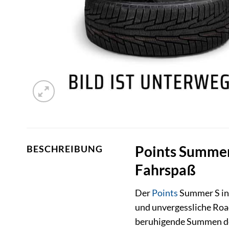
Points Summer
BESCHREIBUNG
Fahrspaß
Der
Points
Summer S in 
und unvergessliche Road
beruhigende Summen dei