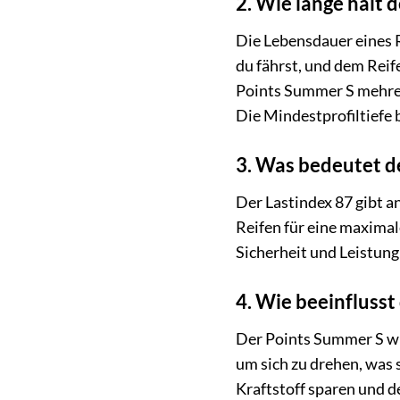
2. Wie lange hält 
Die Lebensdauer eines R
du fährst, und dem Rei
Points Summer S mehrer
Die Mindestprofiltiefe 
3. Was bedeutet d
Der Lastindex 87 gibt a
Reifen für eine maximal
Sicherheit und Leistung
4. Wie beeinfluss
Der Points Summer S wu
um sich zu drehen, was 
Kraftstoff sparen und 