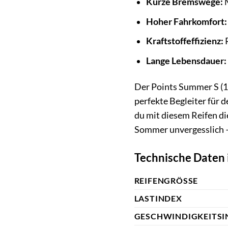
Kurze Bremswege:
M
Hoher Fahrkomfort:
Kraftstoffeffizienz:
R
Lange Lebensdauer:
Der Points Summer S (195
perfekte Begleiter für d
du mit diesem Reifen di
Sommer unvergesslich 
Technische Daten 
REIFENGRÖSSE
LASTINDEX
GESCHWINDIGKEITSI