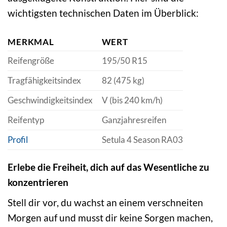
wichtigsten technischen Daten im Überblick:
MERKMAL
WERT
Reifengröße
195/50 R15
Tragfähigkeitsindex
82 (475 kg)
Geschwindigkeitsindex
V (bis 240 km/h)
Reifentyp
Ganzjahresreifen
Profil
Setula 4 Season RA03
Erlebe die Freiheit, dich auf das Wesentliche zu
konzentrieren
Stell dir vor, du wachst an einem verschneiten
Morgen auf und musst dir keine Sorgen machen,