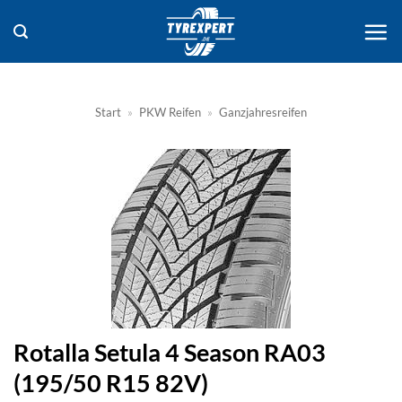
Zum
Inhalt
springen
Start
»
PKW Reifen
»
Ganzjahresreifen
Rotalla Setula 4 Season RA03
(195/50 R15 82V)