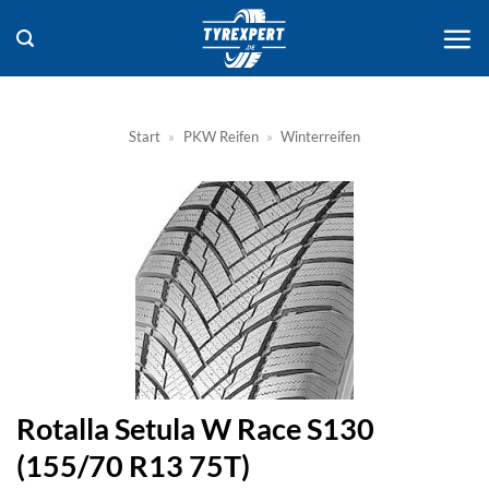
Zum
Inhalt
springen
Start
»
PKW Reifen
»
Winterreifen
Rotalla Setula W Race S130
(155/70 R13 75T)