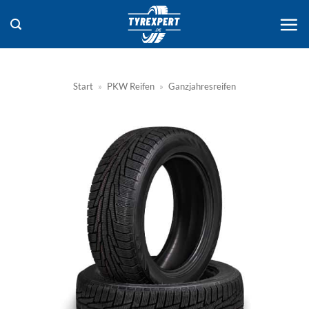
Zum
Inhalt
springen
Start
»
PKW Reifen
»
Ganzjahresreifen