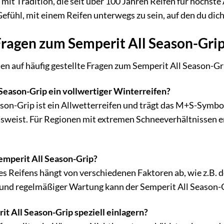
 mit Tradition, die seit über 100 Jahren Reifen für höchst
efühl, mit einem Reifen unterwegs zu sein, auf den du dich
Fragen zum Semperit All Season-Grip
en auf häufig gestellte Fragen zum Semperit All Season-Gr
 Season-Grip ein vollwertiger Winterreifen?
ason-Grip ist ein Allwetterreifen und trägt das M+S-Symb
usweist. Für Regionen mit extremen Schneeverhältnissen e
Semperit All Season-Grip?
s Reifens hängt von verschiedenen Faktoren ab, wie z.B. d
und regelmäßiger Wartung kann der Semperit All Season-G
t All Season-Grip speziell einlagern?