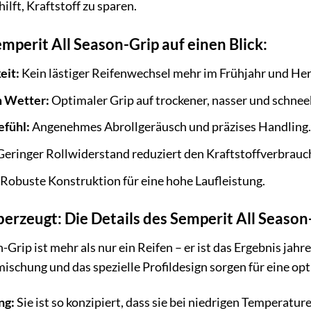
ilft, Kraftstoff zu sparen.
emperit All Season-Grip auf einen Blick:
eit:
Kein lästiger Reifenwechsel mehr im Frühjahr und Her
m Wetter:
Optimaler Grip auf trockener, nasser und schne
efühl:
Angenehmes Abrollgeräusch und präzises Handling.
eringer Rollwiderstand reduziert den Kraftstoffverbrauc
Robuste Konstruktion für eine hohe Laufleistung.
berzeugt: Die Details des Semperit All Season
-Grip ist mehr als nur ein Reifen – er ist das Ergebnis jah
ischung und das spezielle Profildesign sorgen für eine o
ng:
Sie ist so konzipiert, dass sie bei niedrigen Temperatu