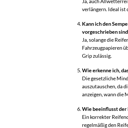
Ja, auch Allwetterre
verlängern. Ideal is
Kann ich den Semper
vorgeschrieben sind
Ja, solange die Reif
Fahrzeugpapieren üb
Grip zulässig.
Wie erkenne ich, das
Die gesetzliche Mind
auszutauschen, da di
anzeigen, wann die Mi
Wie beeinflusst der
Ein korrekter Reifen
regelmäßig den Reife