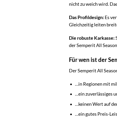
nicht zu weich wird. Da
Das Profildesign:
Es ver
Gleichzeitig leiten bre
Die robuste Karkasse:
S
der Semperit All Season-
Für wen ist der Se
Der Semperit All Season
…in Regionen mit mil
…ein zuverlässiges u
…keinen Wert auf de
…ein gutes Preis-Lei