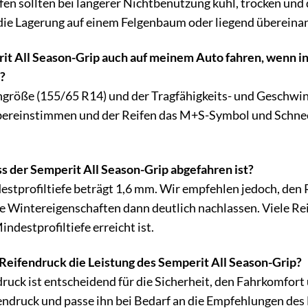
ifen sollten bei längerer Nichtbenutzung kühl, trocken un
t die Lagerung auf einem Felgenbaum oder liegend übereina
it All Season-Grip auch auf meinem Auto fahren, wenn i
?
engröße (155/65 R14) und der Tragfähigkeits- und Geschwi
ereinstimmen und der Reifen das M+S-Symbol und Schneefl
s der Semperit All Season-Grip abgefahren ist?
estprofiltiefe beträgt 1,6 mm. Wir empfehlen jedoch, den R
e Wintereigenschaften dann deutlich nachlassen. Viele Rei
ndestprofiltiefe erreicht ist.
 Reifendruck die Leistung des Semperit All Season-Grip?
druck ist entscheidend für die Sicherheit, den Fahrkomfor
ndruck und passe ihn bei Bedarf an die Empfehlungen des F