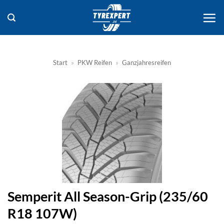
Zum
Inhalt
springen
Start
»
PKW Reifen
»
Ganzjahresreifen
Semperit All Season-Grip (235/60
R18 107W)