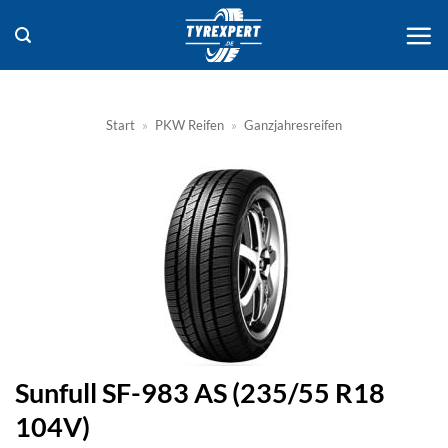
Zum
Inhalt
springen
Start
»
PKW Reifen
»
Ganzjahresreifen
Sunfull SF-983 AS (235/55 R18
104V)