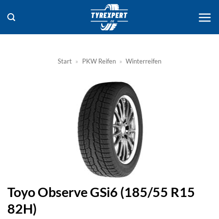
Zum
Inhalt
springen
Start
»
PKW Reifen
»
Winterreifen
Toyo Observe GSi6 (185/55 R15
82H)