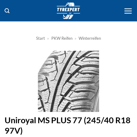
Zum
Inhalt
springen
Start
»
PKW Reifen
»
Winterreifen
Uniroyal MS PLUS 77 (245/40 R18
97V)