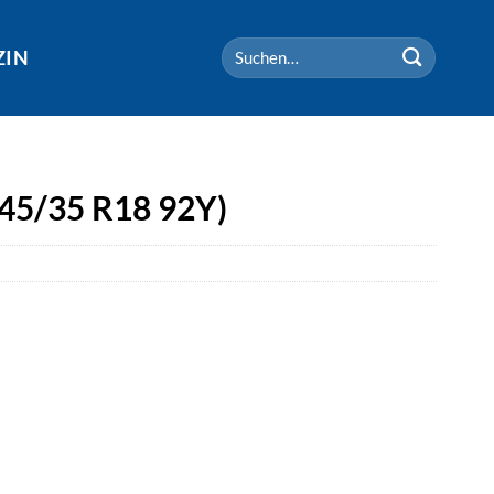
Suchen
ZIN
nach:
245/35 R18 92Y)