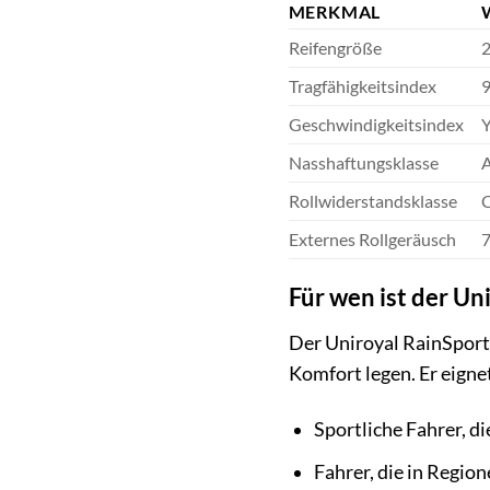
MERKMAL
Reifengröße
2
Tragfähigkeitsindex
9
Geschwindigkeitsindex
Y
Nasshaftungsklasse
Rollwiderstandsklasse
Externes Rollgeräusch
7
Für wen ist der Un
Der Uniroyal RainSport 
Komfort legen. Er eignet
Sportliche Fahrer, d
Fahrer, die in Regio