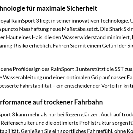
hnologie für maximale Sicherheit
yal RainSport 3 liegt in seiner innovativen Technologie. U
in puncto Nasshaftung neue Maßstäbe setzt. Die Shark Skin
 der Haut eines Hais, die den Wasserwiderstand minimiert, 
aning-Risiko erheblich. Fahren Sie mit einem Gefühl der S
ene Profildesign des RainSport 3 unterstützt die SST zusä
nte Wasserableitung und einen optimalen Grip auf nasser Fa
sserte Fahrstabilität – ein entscheidender Vorteil in krit
rformance auf trockener Fahrbahn
port 3 kann mehr als nur bei Regen glänzen. Auch auf troc
 Reifenschulter und die optimierte Profilstruktur sorgen f
bilität. Genießen Sie ein sportliches Fahrgefühl, ohne K