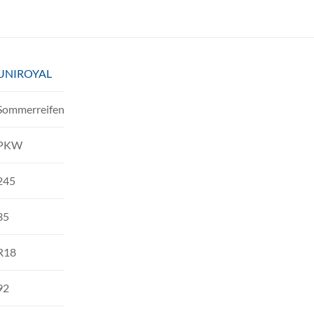
UNIROYAL
Sommerreifen
PKW
245
35
R18
92