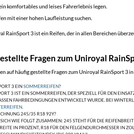
ein komfortables und leises Fahrerlebnis legen.
fen mit einer hohen Laufleistung suchen.
al RainSport 3 ist ein Reifen, der in allen Bereichen über
.
estellte Fragen zum Uniroyal RainSp
en auf häufig gestellte Fragen zum Uniroyal RainSport 3 
PORT 3 EIN
SOMMERREIFEN
?
SPORT 3 IST EIN SOMMERREIFEN, DER SPEZIELL FÜR DEN EI
ASSEN FAHRBEDINGUNGEN ENTWICKELT WURDE. BEI WINTERL
ERREIFEN
.
ICHNUNG 245/35 R18 92Y?
SICH WIE FOLGT ZUSAMMEN: 245 STEHT FÜR DIE REIFENBREIT
EITE IN PROZENT, R18 FÜR DEN FELGENDURCHMESSER IN ZOL