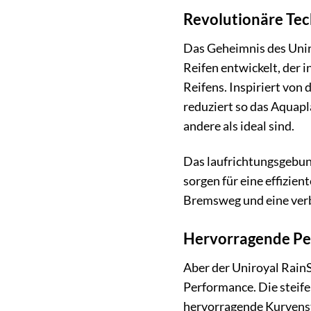
Revolutionäre Tec
Das Geheimnis des Uniro
Reifen entwickelt, der 
Reifens. Inspiriert von
reduziert so das Aquapl
andere als ideal sind.
Das laufrichtungsgebund
sorgen für eine effizie
Bremsweg und eine verbe
Hervorragende Pe
Aber der Uniroyal RainS
Performance. Die steife
hervorragende Kurvensta