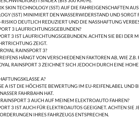
GESCHWINDIGKEITSINDEX (BIS 300 KM/H).
RK SKIN TECHNOLOGY (SST) AUF DIE FAHREIGENSCHAFTEN AUS
LOGY (SST) MINIMIERT DEN WASSERWIDERSTAND UND SORGT
RISIKO DEUTLICH REDUZIERT UND DIE NASSHAFTUNG VERBES
SPORT 3 LAUFRICHTUNGSGEBUNDEN?
SPORT 3 IST LAUFRICHTUNGSGEBUNDEN. ACHTEN SIE BEI DER 
AHRTRICHTUNG ZEIGT.
IROYAL RAINSPORT 3?
 REIFENS HÄNGT VON VERSCHIEDENEN FAKTOREN AB, WIE Z.B
OYAL RAINSPORT 3 ZEICHNET SICH JEDOCH DURCH EINE HOHE 
HAFTUNGSKLASSE A?
E A IST DIE HÖCHSTE BEWERTUNG IM EU-REIFENLABEL UND B
NASSER FAHRBAHN HAT.
 RAINSPORT 3 AUCH AUF MEINEM ELEKTROAUTO FAHREN?
PORT 3 IST AUCH FÜR ELEKTROAUTOS GEEIGNET. ACHTEN SIE J
ORDERUNGEN IHRES FAHRZEUGS ENTSPRECHEN.