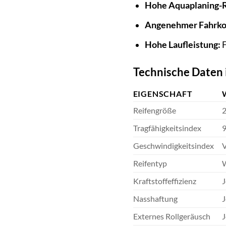
Hohe Aquaplaning-R
Angenehmer Fahrko
Hohe Laufleistung:
F
Technische Daten 
EIGENSCHAFT
Reifengröße
2
Tragfähigkeitsindex
9
Geschwindigkeitsindex
V
Reifentyp
W
Kraftstoffeffizienz
J
Nasshaftung
J
Externes Rollgeräusch
J