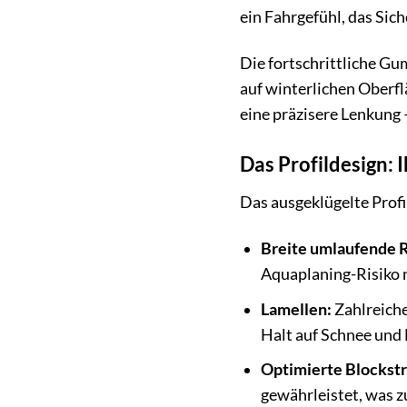
ein Fahrgefühl, das Sic
Die fortschrittliche G
auf winterlichen Oberfl
eine präzisere Lenkung 
Das Profildesign: 
Das ausgeklügelte Prof
Breite umlaufende R
Aquaplaning-Risiko 
Lamellen:
Zahlreiche
Halt auf Schnee und 
Optimierte Blockstr
gewährleistet, was z