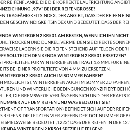
ER REIFENFLANKE, DIE DIE KORREKTE LAUFRICHTUNG ANGIBT
NNZEICHNUNG „97V“ BEI DER REIFENGRÖSSE?
DEN TRAGFÄHIGKEITSINDEX, DER ANGIBT, DASS DER REIFEN EI
 DEN GESCHWINDIGKEITSINDEX UND BEDEUTET, DASS DER REI
 KENDA WINTERGEN 2 KR501 AM BESTEN, WENN ICH IHN NICHT
 KÜHL, TROCKEN UND DUNKEL. VERMEIDEN SIE DIREKTE SON
ERWEISE LAGERN SIE DIE REIFEN STEHEND AUF FELGEN ODER
EFE SOLLTE ICH DEN KENDA WINTERGEN 2 KR501 ERSETZEN?
STPROFILTIEFE FÜR WINTERREIFEN BETRÄGT 1,6 MM. FÜR E
EITS BEI EINER PROFILTIEFE VON 4 MM ZU ERSETZEN.
 WINTERGEN 2 KR501 AUCH IM SOMMER FAHREN?
 MÖGLICH IST, WINTERREIFEN AUCH IM SOMMER ZU FAHREN,
ATUREN UND WINTERLICHE BEDINGUNGEN KONZIPIERT. BEI HÖ
ER, DIE BREMSWEGE VERLÄNGERN SICH UND DER KRAFTSTO
OT-NUMMER AUF DEM REIFEN UND WAS BEDEUTET SIE?
TMENT OF TRANSPORTATION) BEFINDET SICH AUF DER REIFE
REIFENS. DIE LETZTEN VIER ZIFFERN DER DOT-NUMMER GE
ISPIELSWEISE BEDEUTET „1223“, DASS DER REIFEN IN DER 1
N KENDA WINTERGEN 2 KR501 SPEZIELLE FELGEN?