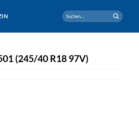
Suchen
ZIN
nach:
501 (245/40 R18 97V)