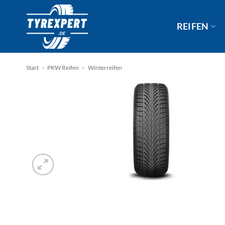
Zum
Inhalt
REIFEN
springen
Start
»
PKW Reifen
»
Winterreifen