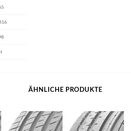
65
R16
98
H
ÄHNLICHE PRODUKTE