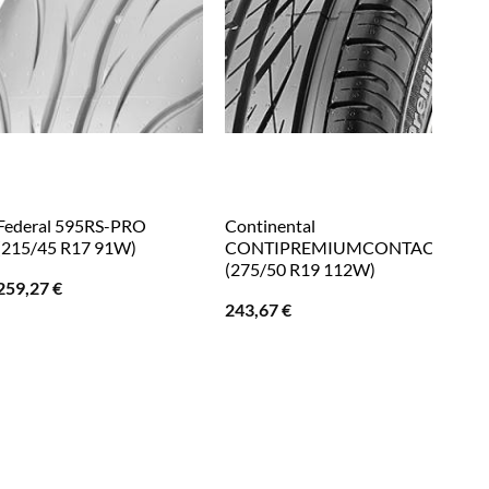
Federal 595RS-PRO
Continental
Lauf
(215/45 R17 91W)
CONTIPREMIUMCONTACT
(185
(275/50 R19 112W)
259,27
€
54,
243,67
€