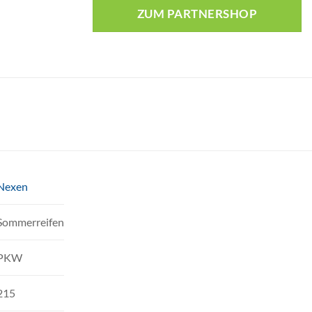
ZUM PARTNERSHOP
Nexen
Sommerreifen
PKW
215