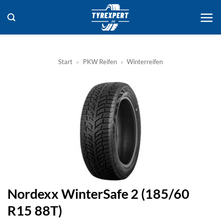
Zum
Inhalt
springen
Start
»
PKW Reifen
»
Winterreifen
Nordexx WinterSafe 2 (185/60
R15 88T)