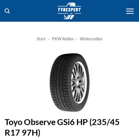
Zum
Inhalt
springen
Start
»
PKW Reifen
»
Winterreifen
Toyo Observe GSi6 HP (235/45
R17 97H)